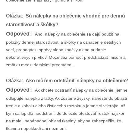
oblečenie zahŕňajú akryl, gumu a silikón.
Otázka: Sú nálepky na oblečenie vhodné pre dennú
starostlivosť a škôlky?
Odpoveď:
Áno, nálepky na oblečenie sa dajú použiť na
položky dennej starostlivosti a škôlky na označenie detských
vecí, propagáciu správy alebo značky alebo pridanie
dekoratívnych prvkov. Môže tiež pomôcť predchádzať mixom a
zmätku medzi detskými predmetmi.
Otázka: Ako môžem odstrániť nálepky na oblečenie?
Odpoveď:
Ak chcete odstrániť nálepky na oblečenie, jemne
odlupujte nálepku z látky. Ak zostane zvyšky, naneste do oblasti
trenie alkoholu alebo čistiaceho roztoku a jemne si vtierajte, až
kým sa lepidlo neodstráni. Je dôležité otestovať roztok najskôr
na malej, nenápadnej oblasti tkaniny, aby sa zabezpečilo, že
tkanina nepoškodí ani nezmení.