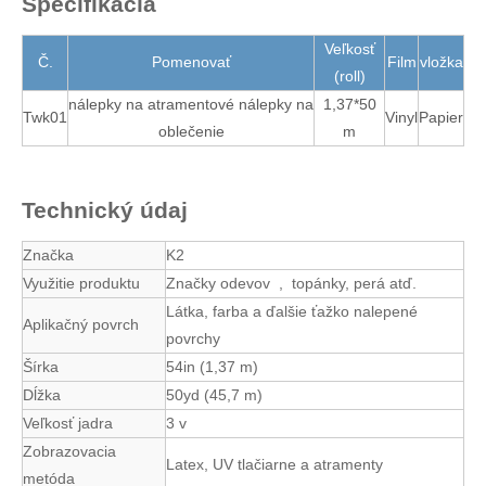
Špecifikácia
Veľkosť
Č.
Pomenovať
Film
vložka
(roll)
nálepky na atramentové nálepky na
1,37*50
Twk01
Vinyl
Papier
oblečenie
m
Technický údaj
Značka
K2
Využitie produktu
Značky odevov , topánky, perá atď.
Látka, farba a ďalšie ťažko nalepené
Aplikačný povrch
povrchy
Šírka
54in (1,37 m)
Dĺžka
50yd (45,7 m)
Veľkosť jadra
3 v
Zobrazovacia
Latex, UV tlačiarne a atramenty
metóda