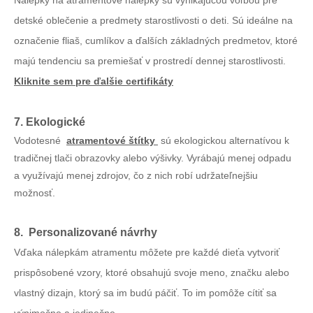
Nálepky na atramentové nálepky sú vynikajúcou voľbou pre
detské oblečenie a predmety starostlivosti o deti. Sú ideálne na
označenie fliaš, cumlíkov a ďalších základných predmetov, ktoré
majú tendenciu sa premiešať v prostredí dennej starostlivosti.
Kliknite sem pre ďalšie certifikáty
7. Ekologické
Vodotesné
atramentové štítky
sú ekologickou alternatívou k
tradičnej tlači obrazovky alebo výšivky. Vyrábajú menej odpadu
a využívajú menej zdrojov, čo z nich robí udržateľnejšiu
možnosť.
8. Personalizované návrhy
Vďaka nálepkám atramentu môžete pre každé dieťa vytvoriť
prispôsobené vzory, ktoré obsahujú svoje meno, značku alebo
vlastný dizajn, ktorý sa im budú páčiť. To im pomôže cítiť sa