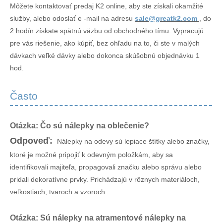
Môžete kontaktovať predaj K2 online, aby ste získali okamžité
služby, alebo odoslať e -mail na adresu
sale@greatk2.com
, do
2 hodín získate spätnú väzbu od obchodného tímu. Vypracujú
pre vás riešenie, ako kúpiť, bez ohľadu na to, či ste v malých
dávkach veľké dávky alebo dokonca skúšobnú objednávku 1
hod.
Často
Otázka: Čo sú nálepky na oblečenie?
Odpoveď:
Nálepky na odevy sú lepiace štítky alebo značky,
ktoré je možné pripojiť k odevným položkám, aby sa
identifikovali majiteľa, propagovali značku alebo správu alebo
pridali dekoratívne prvky. Prichádzajú v rôznych materiáloch,
veľkostiach, tvaroch a vzoroch.
Otázka: Sú nálepky na atramentové nálepky na