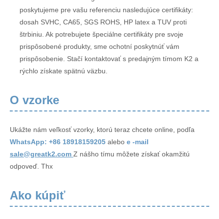
poskytujeme pre vašu referenciu nasledujúce certifikáty:
dosah SVHC, CA65, SGS ROHS, HP latex a TUV proti
štrbiniu. Ak potrebujete špeciálne certifikáty pre svoje
prispôsobené produkty, sme ochotní poskytnúť vám
prispôsobenie. Stačí kontaktovať s predajným tímom K2 a
rýchlo získate spätnú väzbu.
O vzorke
Ukážte nám veľkosť vzorky, ktorú teraz chcete online, podľa
WhatsApp: +86 18918159205
alebo
e -mail
sale@greatk2.com
Z nášho tímu môžete získať okamžitú
odpoveď. Thx
Ako kúpiť