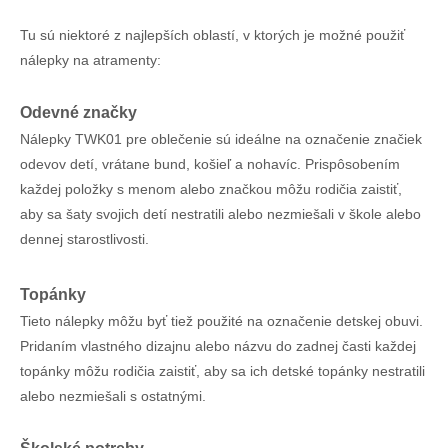
Tu sú niektoré z najlepších oblastí, v ktorých je možné použiť
nálepky na atramenty:
Odevné značky
Nálepky TWK01 pre oblečenie sú ideálne na označenie značiek
odevov detí, vrátane bund, košieľ a nohavíc. Prispôsobením
každej položky s menom alebo značkou môžu rodičia zaistiť,
aby sa šaty svojich detí nestratili alebo nezmiešali v škole alebo
dennej starostlivosti.
Topánky
Tieto nálepky môžu byť tiež použité na označenie detskej obuvi.
Pridaním vlastného dizajnu alebo názvu do zadnej časti každej
topánky môžu rodičia zaistiť, aby sa ich detské topánky nestratili
alebo nezmiešali s ostatnými.