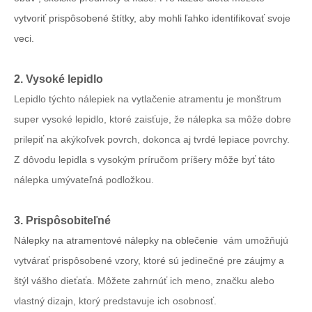
vytvoriť prispôsobené štítky, aby mohli ľahko identifikovať svoje
veci.
2. Vysoké lepidlo
Lepidlo týchto nálepiek na vytlačenie atramentu je monštrum
super vysoké lepidlo, ktoré zaisťuje, že nálepka sa môže dobre
prilepiť na akýkoľvek povrch, dokonca aj tvrdé lepiace povrchy.
Z dôvodu lepidla s vysokým príručom príšery môže byť táto
nálepka umývateľná podložkou.
3. Prispôsobiteľné
Nálepky na atramentové nálepky na oblečenie
vám umožňujú
vytvárať prispôsobené vzory, ktoré sú jedinečné pre záujmy a
štýl vášho dieťaťa. Môžete zahrnúť ich meno, značku alebo
vlastný dizajn, ktorý predstavuje ich osobnosť.