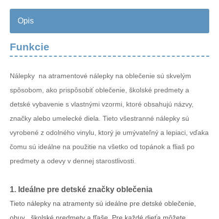
Opis
Funkcie
Nálepky na atramentové nálepky na oblečenie sú skvelým
spôsobom, ako prispôsobiť oblečenie, školské predmety a
detské vybavenie s vlastnými vzormi, ktoré obsahujú názvy,
značky alebo umelecké diela. Tieto všestranné nálepky sú
vyrobené z odolného vinylu, ktorý je umývateľný a lepiaci, vďaka
čomu sú ideálne na použitie na všetko od topánok a fliaš po
predmety a odevy v dennej starostlivosti.
1. Ideálne pre detské značky oblečenia
Tieto nálepky na atramenty sú ideálne pre detské oblečenie,
obuv
, školské predmety a fľaše. Pre každé dieťa môžete