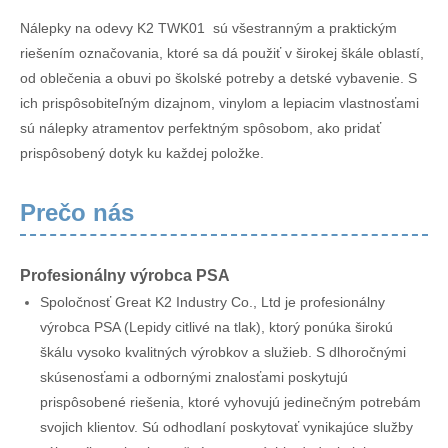
Nálepky na odevy K2 TWK01 sú všestranným a praktickým
riešením označovania, ktoré sa dá použiť v širokej škále oblastí,
od oblečenia a obuvi po školské potreby a detské vybavenie. S
ich prispôsobiteľným dizajnom, vinylom a lepiacim vlastnosťami
sú nálepky atramentov perfektným spôsobom, ako pridať
prispôsobený dotyk ku každej položke.
Prečo nás
Profesionálny výrobca PSA
Spoločnosť Great K2 Industry Co., Ltd je profesionálny
výrobca PSA (Lepidy citlivé na tlak), ktorý ponúka širokú
škálu vysoko kvalitných výrobkov a služieb. S dlhoročnými
skúsenosťami a odbornými znalosťami poskytujú
prispôsobené riešenia, ktoré vyhovujú jedinečným potrebám
svojich klientov. Sú odhodlaní poskytovať vynikajúce služby