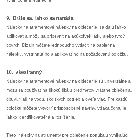
výnimočne a jedinečne.
9. Držte sa, ľahko sa nanáša
Nálepky na atramentové nálepky na oblečenie
sa dajú ľahko
aplikovať a môžu sa pripevniť na akúkoľvek látku alebo tvrdý
povrch. Dizajn môžete jednoducho vytlačiť na papier na
nálepku, vystrihnúť ho a aplikovať ho na požadovanú položku.
10. všestranný
Nálepky na atramentové nálepky na oblečenie sú univerzálne a
môžu sa používať na širokú škálu predmetov vrátane oblečenia,
obuvi, fliaš na vodu, školských potrieb a oveľa viac. Pre každú
položku môžete vytvoriť prispôsobené návrhy, vďaka čomu je
ľahko identifikovateľná a rozlíšenie.
Tieto nálepky na atramenty pre oblečenie ponúkajú vynikajúci