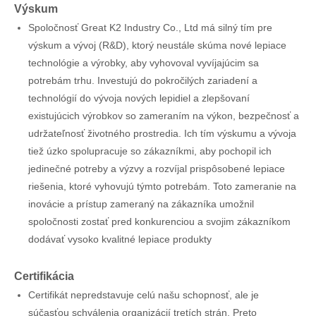
Výskum
Spoločnosť Great K2 Industry Co., Ltd má silný tím pre
výskum a vývoj (R&D), ktorý neustále skúma nové lepiace
technológie a výrobky, aby vyhovoval vyvíjajúcim sa
potrebám trhu. Investujú do pokročilých zariadení a
technológií do vývoja nových lepidiel a zlepšovaní
existujúcich výrobkov so zameraním na výkon, bezpečnosť a
udržateľnosť životného prostredia. Ich tím výskumu a vývoja
tiež úzko spolupracuje so zákazníkmi, aby pochopil ich
jedinečné potreby a výzvy a rozvíjal prispôsobené lepiace
riešenia, ktoré vyhovujú týmto potrebám. Toto zameranie na
inovácie a prístup zameraný na zákazníka umožnil
spoločnosti zostať pred konkurenciou a svojim zákazníkom
dodávať vysoko kvalitné lepiace produkty
Certifikácia
Certifikát nepredstavuje celú našu schopnosť, ale je
súčasťou schválenia organizácií tretích strán. Preto