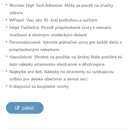
Monster High Tack Adhesive: Môže sa použiť na značky
odevov
W
Popol: Viac ako 30 -krát podložkou a suchým.
Inkjet Tlačiteľná: Povoliť prispôsobené vzory s menami,
značkami a vlastnými umeleckými dielami.
Personalizované: Vytvorte jedinečné vzory pre každé dieťa s
prispôsobenými nálepkami.
Viacúčelové: Vhodné na použitie na širokej škále položiek sú
tieto nálepky atramentov všestranné a dlhotrvajúce.
Najlepšie pre deti: Nálepky na atramenty sú vynikajúcou
voľbou pre detské oblečenie a denné veci.
K dispozícii sú bezplatné vzorky.
pátrať