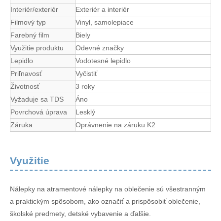
Interiér/exteriér
Exteriér a interiér
Filmový typ
Vinyl, samolepiace
Farebný film
Biely
Využitie produktu
Odevné značky
Lepidlo
Vodotesné lepidlo
Priľnavosť
Vyčistiť
Životnosť
3 roky
Vyžaduje sa TDS
Áno
Povrchová úprava
Lesklý
Záruka
Oprávnenie na záruku K2
Využitie
Nálepky na atramentové nálepky na oblečenie sú všestranným
a praktickým spôsobom, ako označiť a prispôsobiť oblečenie,
školské predmety, detské vybavenie a ďalšie.