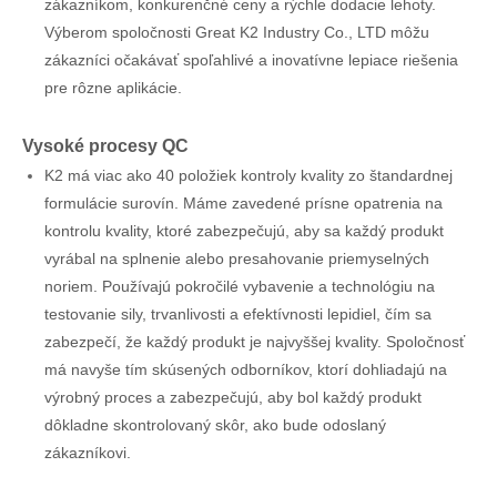
zákazníkom, konkurenčné ceny a rýchle dodacie lehoty.
Výberom spoločnosti Great K2 Industry Co., LTD môžu
zákazníci očakávať spoľahlivé a inovatívne lepiace riešenia
pre rôzne aplikácie.
Vysoké procesy QC
K2 má viac ako 40 položiek kontroly kvality zo štandardnej
formulácie surovín. Máme zavedené prísne opatrenia na
kontrolu kvality, ktoré zabezpečujú, aby sa každý produkt
vyrábal na splnenie alebo presahovanie priemyselných
noriem. Používajú pokročilé vybavenie a technológiu na
testovanie sily, trvanlivosti a efektívnosti lepidiel, čím sa
zabezpečí, že každý produkt je najvyššej kvality. Spoločnosť
má navyše tím skúsených odborníkov, ktorí dohliadajú na
výrobný proces a zabezpečujú, aby bol každý produkt
dôkladne skontrolovaný skôr, ako bude odoslaný
zákazníkovi.