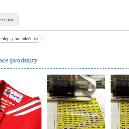
dzajúca:
nálepky na oblečenie
ace produkty