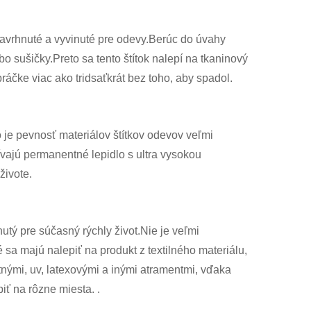
 navrhnuté a vyvinuté pre odevy.Berúc do úvahy
bo sušičky.Preto sa tento štítok nalepí na tkaninový
ráčke viac ako tridsaťkrát bez toho, aby spadol.
o je pevnosť materiálov štítkov odevov veľmi
ívajú permanentné lepidlo s ultra vysokou
živote.
nutý pre súčasný rýchly život.Nie je veľmi
é sa majú nalepiť na produkt z textilného materiálu,
nými, uv, latexovými a inými atramentmi, vďaka
ť na rôzne miesta. .