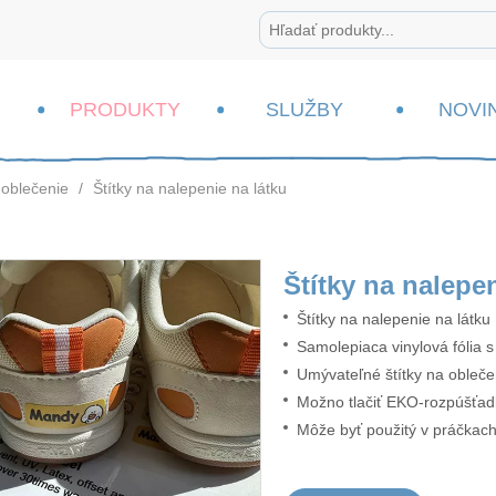
PRODUKTY
SLUŽBY
NOVI
 oblečenie
/
Štítky na nalepenie na látku
Štítky na nalepen
Štítky na nalepenie na látku
Samolepiaca vinylová fólia 
Umývateľné štítky na obleče
Možno tlačiť EKO-rozpúšťa
Môže byť použitý v práčkach