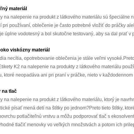
ný materiál
tky na nalepenie na produkt z látkového materiálu sú špeciálne
í pri používaní, oblečenie je často potrebné vložiť do práčky ale
je úplne vodotesný a bol skutočne testovaný, aby sa dal prať v p
soko viskózny materiál
dia necítia, opotrebovanie oblečenia je stále veľmi vysoké.Pret
Etikety K2 na nalepenie na produkty z látkového materiálu použ
u, ktoré neopadáva ani pri praní v práčke, nieto v každodennom 
 na tlač
tky na nalepenie na produkt z látkového materiálu, ktorý je navrh
ické písať mená detí na štítky po jednom?Preto tieto štítky, ktor
ovrchu potlačiteľnú vrstvu a môžu podporovať tlač s ekosolvent
hodné tlačiť menovky vo veľkých množstvách a potom ich prilepi