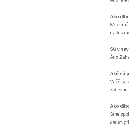
Áno, ale 
Ako dlho
K2 nemá ž
cyklus mô
Sú v sev
Áno.Záka
Aké sú 
Väčšina 
zabezpeč
Ako dlho
Sme spol
dátum pr