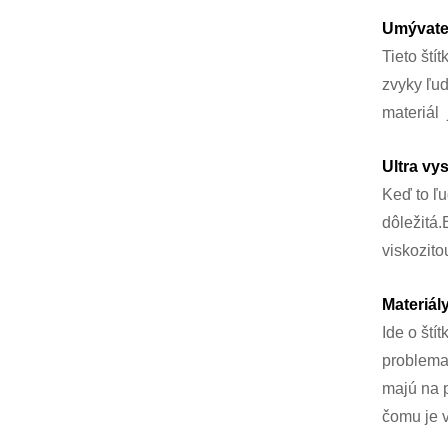
Umývateľ
Tieto ští
zvyky ľud
materiál 
Ultra vy
Keď to ľu
dôležitá.
viskozito
Materiály
Ide o ští
problemat
majú na p
čomu je v