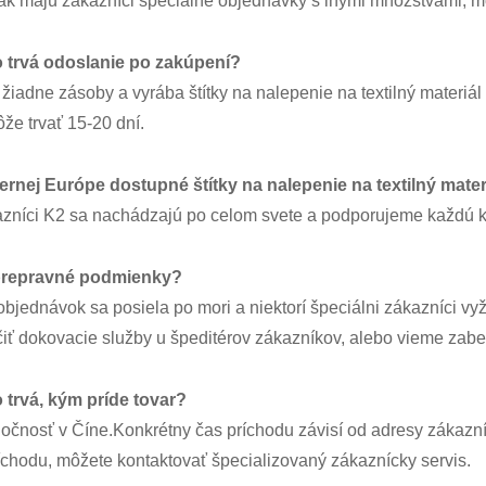
ak majú zákazníci špeciálne objednávky s inými množstvami, mô
 trvá odoslanie po zakúpení?
iadne zásoby a vyrába štítky na nalepenie na textilný materiá
že trvať 15-20 dní.
ernej Európe dostupné štítky na nalepenie na textilný mater
zníci K2 sa nachádzajú po celom svete a podporujeme každú kr
prepravné podmienky?
objednávok sa posiela po mori a niektorí špeciálni zákazníci 
iť dokovacie služby u špeditérov zákazníkov, alebo vieme zabe
 trvá, kým príde tovar?
očnosť v Číne.Konkrétny čas príchodu závisí od adresy zákazn
íchodu, môžete kontaktovať špecializovaný zákaznícky servis.