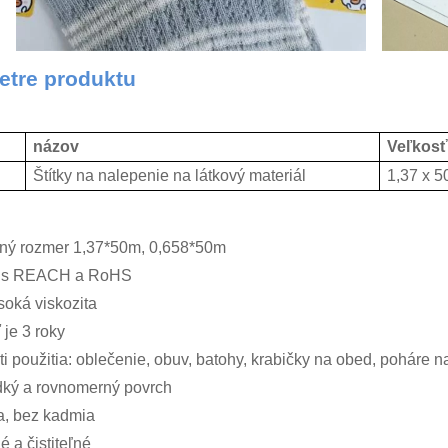
etre produktu
názov
Veľkosť
Štítky na nalepenie na látkový materiál
1,37 x 5
ný rozmer 1,37*50m, 0,658*50m
e s REACH a RoHS
soká viskozita
 je 3 roky
sti použitia: oblečenie, obuv, batohy, krabičky na obed, poháre n
adký a rovnomerný povrch
a, bez kadmia
 a čistiteľné