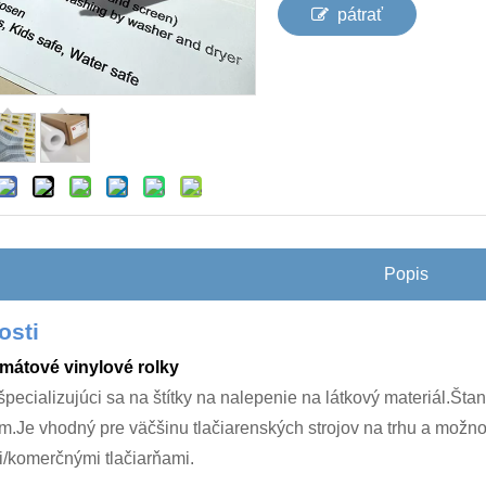
pátrať
Popis
osti
mátové vinylové rolky
pecializujúci sa na štítky na nalepenie na látkový materiál.Št
.Je vhodný pre väčšinu tlačiarenských strojov na trhu a možno
/komerčnými tlačiarňami.