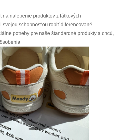
t na nalepenie produktov z látkových
i svojou schopnosťou robiť diferencované
álne potreby pre naše štandardné produkty a chcú,
pôsobenia.