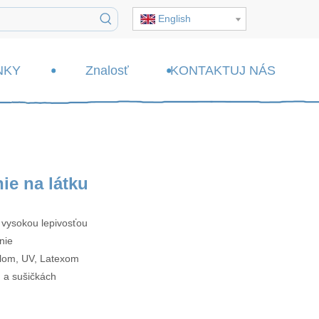
English
NKY
Znalosť
KONTAKTUJ NÁS
ie na látku
s vysokou lepivosťou
nie
dlom, UV, Latexom
 a sušičkách