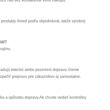
žu nás tiež kontaktovať kvôli nákupu.
l produkty ihneď podľa objednávok, takže výrobný
iál?
ajinu.
vyžadujú leteckú alebo pozemnú dopravu.Vieme
zpečiť prepravu pre zákazníkov aj samostatne.
íka a spôsobu dopravy.Ak chcete vedieť konkrétny