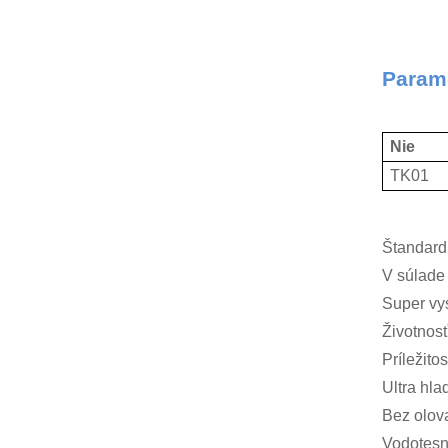
Param
Nie
TK01
Štandard
V súlad
Super vy
Životnosť
Príležito
Ultra hl
Bez olov
Vodotesné