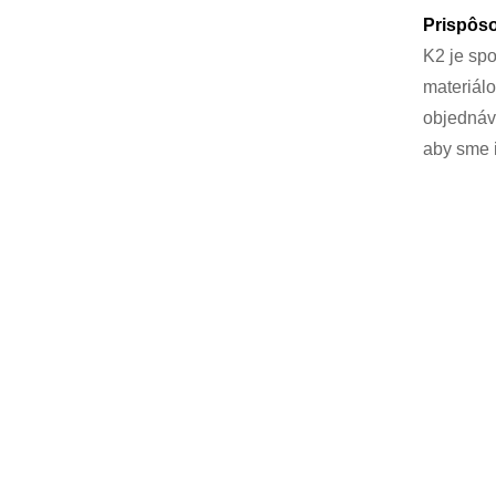
Prispôs
K2 je spo
materiál
objednáv
aby sme 