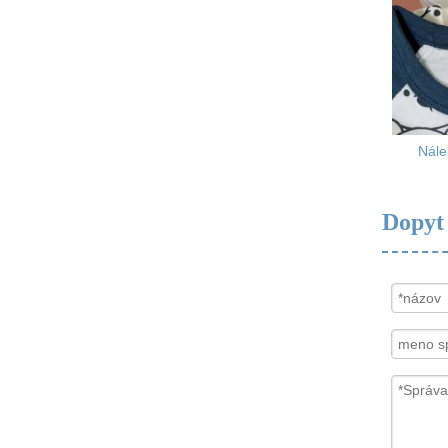
Nále
Dopyt