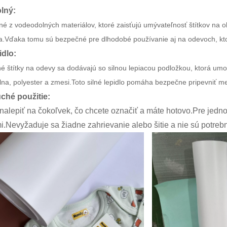
lný:
é z vodeodolných materiálov, ktoré zaisťujú umývateľnosť štítkov na o
.Vďaka tomu sú bezpečné pre dlhodobé používanie aj na odevoch, kto
idlo:
 štítky na odevy sa dodávajú so silnou lepiacou podložkou, ktorá umo
lna, polyester a zmesi.Toto silné lepidlo pomáha bezpečne pripevniť 
hé použitie:
 nalepiť na čokoľvek, čo chcete označiť a máte hotovo.Pre jedno
.Nevyžaduje sa žiadne zahrievanie alebo šitie a nie sú potreb