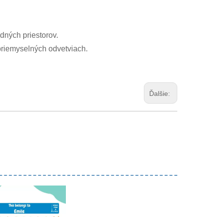
dných priestorov.
priemyselných odvetviach.
Ďalšie: