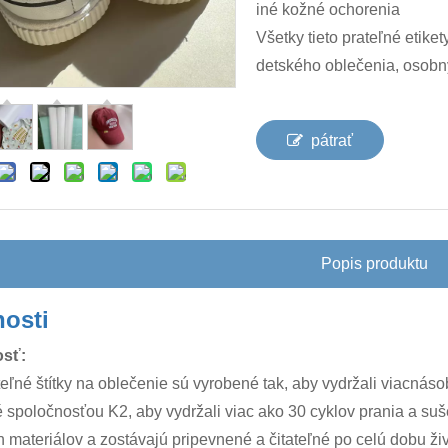
iné kožné ochorenia
Všetky tieto prateľné etik
detského oblečenia, osobnýc
pátrať
Popis produktu
nosti
osť:
teľné štítky na oblečenie sú vyrobené tak, aby vydržali viacná
 spoločnosťou K2, aby vydržali viac ako 30 cyklov prania a su
h materiálov a zostávajú pripevnené a čitateľné po celú dobu ži