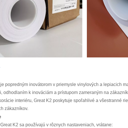
s
je popredným inovátorom v priemysle vinylových a lepiacich ma
i, odhodlaním k inováciám a prístupom zameraným na zákazníka
orácie interiéru, Great K2 poskytuje spoľahlivé a všestranné ri
ch zákazníkov.
e
Great K2 sa používajú v rôznych nastaveniach, vrátane: