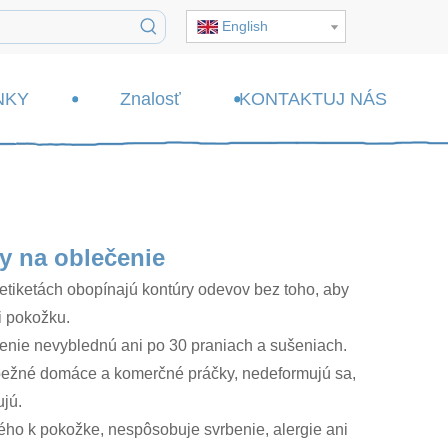
English
NKY
Znalosť
KONTAKTUJ NÁS
y na oblečenie
a etiketách obopínajú kontúry odevov bez toho, aby
li pokožku.
enie nevyblednú ani po 30 praniach a sušeniach.
e bežné domáce a komerčné práčky, nedeformujú sa,
jú.
ého k pokožke, nespôsobuje svrbenie, alergie ani