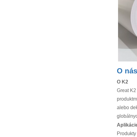
O ná
O K2
Great K2 
produktm
alebo dek
globálny
Aplikáci
Produkty 