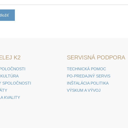
ložiť
ELEJ K2
SERVISNÁ PODPORA
SPOLOČNOSTI
TECHNICKÁ POMOC
 KULTÚRA
PO-PREDAJNÝ SERVIS
 SPOLOČNOSTI
INŠTALÁCIA POLITIKA
KÁTY
VÝSKUM A VÝVOJ
A KVALITY