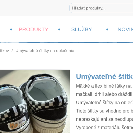
PRODUKTY
SLUŽBY
NOVI
ítkov
/
Umývateľné štítky na oblečenie
Umývateľné štítk
Mäkké a flexibilné látky n
mačkali, drhli alebo dráždi
Umývateľné štítky na obleč
Tieto štítky sú vhodné pr
nepraskajú ani sa neodlupu
Vyrobené z materiálu šetrn