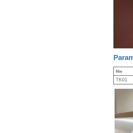
Param
Nie
TK01