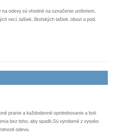
ety na odevy sú vhodné na označenie uniforiem,
h vecí, tašiek, školských tašiek, obuvi a pod.
sobné pranie a každodenné opotrebovanie a boli
šenia bez toho, aby spadli.Sú vyrobené z vysoko
votnosti odevu.