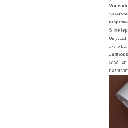
Vodeodo
Sú vyroben
neopadáva
Silné lep
Umývateľné
ako je bav
Jednoduc
Stačí ich
nožnicami