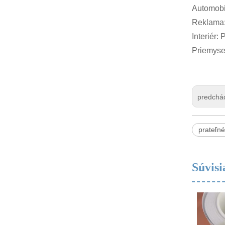
Automobil
Reklama: 
Interiér:
Priemyse
predchá
prateľné
Súvisi