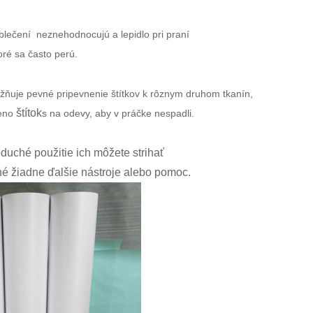
blečení
neznehodnocujú a lepidlo pri praní
ré sa často perú.
žňuje pevné pripevnenie štítkov k rôznym druhom tkanín,
štítok
meno
s na odevy, aby v práčke nespadli.
duché použitie ich môžete strihať
né žiadne ďalšie nástroje alebo pomoc.