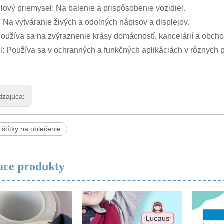
ový priemysel: Na balenie a prispôsobenie vozidiel.
Na vytváranie živých a odolných nápisov a displejov.
 Používa sa na zvýraznenie krásy domácností, kancelárií a obcho
l: Používa sa v ochranných a funkčných aplikáciách v rôznych 
dzajúca:
 štítky na oblečenie
ace produkty